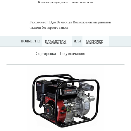
Комплектующие для мотопомп и насосов
технику
Рассрочка от 13 до 36 месяцев Возможна оплата равными
Дос
частями без первого взноса
по 
ПОДБОР ПО
ИЛИ
ПАРАМЕТРАМ
РАССРОЧКЕ
Сортировка:
По умолчанию