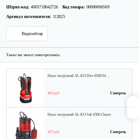
Штрих-код:
4003718042726
Код товара:
00000006569
167 руб
Смотреть
Артикул изготовителя:
112825
Видеообзор
Насос погружной AL-KO Drain 12000 Comfort
300 руб
Смотреть
Также вас может заинтересовать:
Насос погружной AL-KO Dive 6500/34…
465 руб
Смотреть
Насос погружной AL-KO Sub 6500 Classic
167 руб
Смотреть