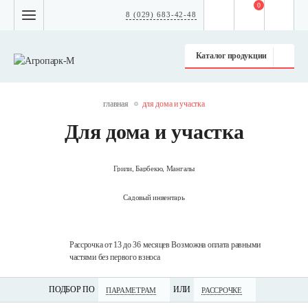
0
8 (029) 683-42-48
Каталог продукции
главная
для дома и участка
Для дома и участка
Грили, Барбекю, Мангалы
Садовый инвентарь
технику
Рассрочка от 13 до 36 месяцев Возможна оплата равными
Дос
частями без первого взноса
по 
ПОДБОР ПО
ИЛИ
ПАРАМЕТРАМ
РАССРОЧКЕ