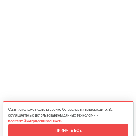
Насосная станция AL-KO Comfort HW 4000…
995 руб
Смотреть
Насосная станция AL-KO HW 1300 Inox…
1 055 руб
Смотреть
Насосная станция AL-KO HW 4500 FCS…
1 030 руб
Смотреть
Cайт использует файлы cookie. Оставаясь на нашем сайте, Вы
соглашаетесь с использованием данных технологий и
политикой конфиденциальности.
Насосная станция AL-KO HW 3000 Inox…
ПРИНЯТЬ ВСЕ