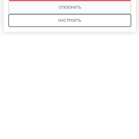
520 руб
Смотреть
ОТКЛОНИТЬ
НАСТРОИТЬ
Мы в соцсетях:
Звоните, и мы поможем подобрать идеальный вариант
техники для вашего участка или фермерского хозяйства!
Купить садовую технику от первого поставщика
ОДО «Агропарк-М» — это выгодное и надёжное решение!