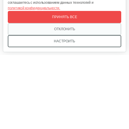
соглашаетесь с использованием данных технологий и
политикой конфиденциальности.
ПРИНЯТЬ ВСЕ
ОТКЛОНИТЬ
НАСТРОИТЬ
Мы в соцсетях:
Звоните, и мы поможем подобрать идеальный вариант
техники для вашего участка или фермерского хозяйства!
Купить садовую технику от первого поставщика
ОДО «Агропарк-М» — это выгодное и надёжное решение!