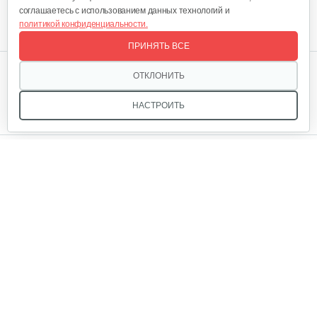
соглашаетесь с использованием данных технологий и
политикой конфиденциальности.
ПРИНЯТЬ ВСЕ
Мы в соцсетях:
ОТКЛОНИТЬ
НАСТРОИТЬ
Звоните, и мы поможем подобрать идеальный вариант
техники для вашего участка или фермерского хозяйства!
Купить садовую технику от первого поставщика
ОДО «Агропарк-М» — это выгодное и надёжное решение!