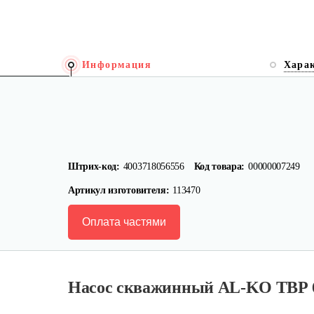
Информация
Хара
Штрих-код:
4003718056556
Код товара:
00000007249
Артикул изготовителя:
113470
Оплата частями
Насос скважинный AL-KO ТВР 