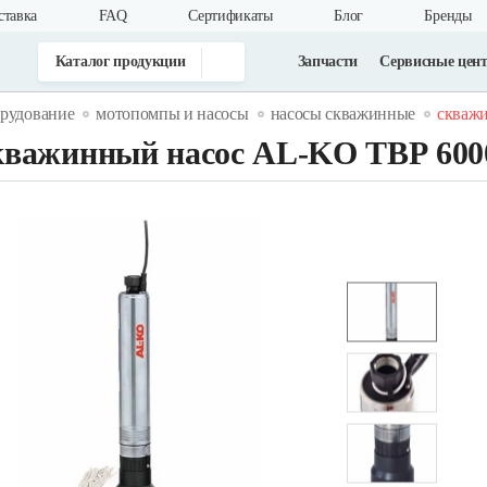
ставка
FAQ
Cертификаты
Блог
Бренды
Каталог продукции
Запчасти
Сервисные цен
орудование
мотопомпы и насосы
насосы скважинные
cкважи
важинный насос AL-KO ТВР 600