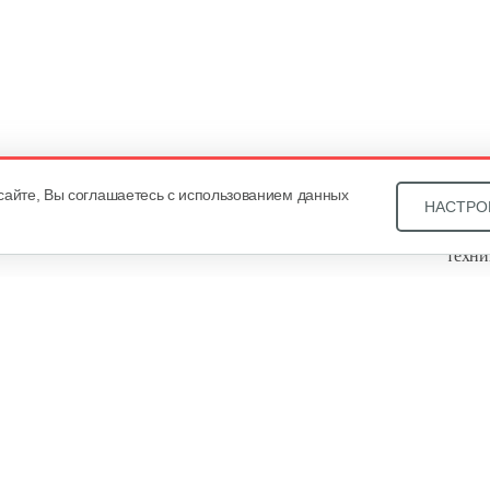
сайте, Вы соглашаетесь с использованием данных
НАСТРО
Звони
техни
Купит
ОДО «
, оф. 93, УНП 101430466. Зарегистрировано Минским