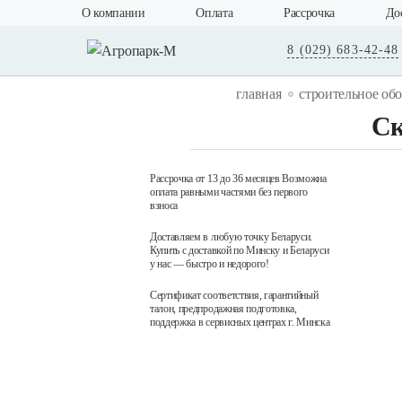
О компании
Оплата
Рассрочка
До
8 (029) 683-42-48
главная
строительное об
Cк
Рассрочка от 13 до 36 месяцев Возможна
оплата равными частями без первого
взноса
Доставляем в любую точку Беларуси.
Купить с доставкой по Минску и Беларуси
у нас — быстро и недорого!
Сертификат соответствия, гарантийный
талон, предпродажная подготовка,
поддержка в сервисных центрах г. Минска