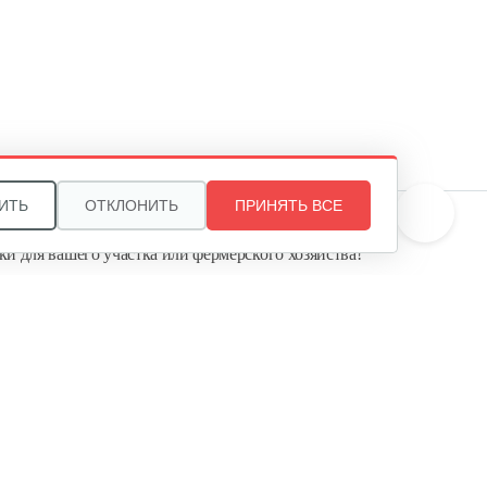
ИТЬ
ОТКЛОНИТЬ
ПРИНЯТЬ ВСЕ
те, и мы поможем подобрать идеальный вариант
ки для вашего участка или фермерского хозяйства!
ь садовую технику от первого поставщика
Агропарк-М» — это выгодное и надёжное решение!