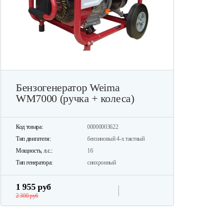
Бензогенератор Weima
WM7000 (ручка + колеса)
Код товара:
00000003622
Тип двигателя:
бензиновый 4-х тактный
Мощность, л.с.:
16
Тип генератора:
синхронный
1 955 руб
2 300 руб