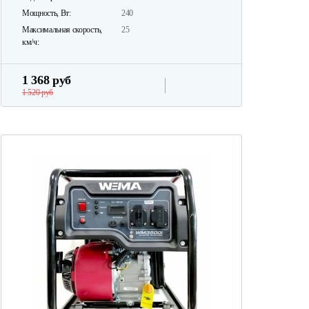
Мощность, Вт:
240
Максимальная скорость,
25
км/ч:
1 368 руб
1 520 руб