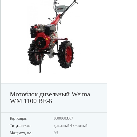
Мотоблок дизельный Weima
WM 1100 BE-6
Код товара:
00000003067
Тип двигателя:
дизельный 4-х тактный
Мощность, л.с.:
9,5