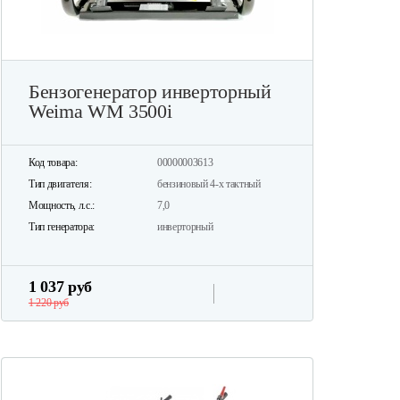
Бензогенератор инверторный
Weima WM 3500i
Код товара:
00000003613
Тип двигателя:
бензиновый 4-х тактный
Мощность, л.с.:
7,0
Тип генератора:
инверторный
1 037 руб
1 220 руб