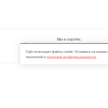
Мы в соцсетях:
Cайт использует файлы cookie. Оставаясь на нашем 
технологий и
политикой конфиденциальности.
ОДО «Агропарк-М»
Все права защищены ©
Юридический адрес: 220068. г. Минск, Сморговский тракт, д. 7
городским исполнительным комитетом 10 февраля 1998 года в Р
Едином государственном регистре юридических лиц и индивид
Минским городским исполнительным комитетом 18 августа 2000 