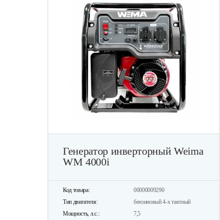
Генератор инверторный Weima
WM 4000i
Код товара:
00000009290
Тип двигателя:
бензиновый 4-х тактный
Мощность, л.с.:
7,5