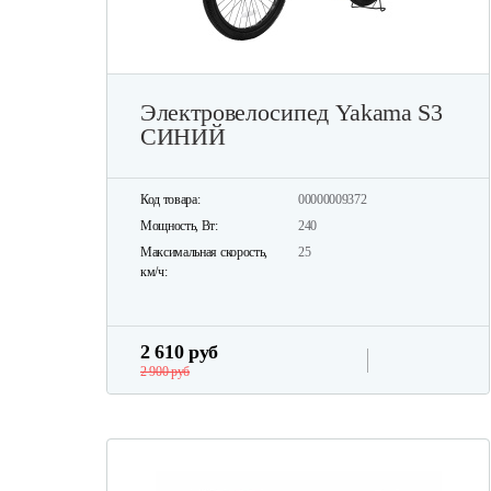
Электровелосипед Yakama S3
СИНИЙ
Код товара:
00000009372
Мощность, Вт:
240
Максимальная скорость,
25
км/ч:
2 610 руб
2 900 руб