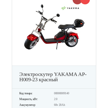
Электроскутер YAKAMA AP-
H009-23 красный
Код товара:
00000009140
Мощность, кВт:
2.0
Аккумулятор:
60v 20Ah