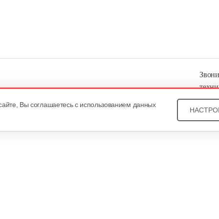
Звони
техни
Купит
сайте, Вы соглашаетесь с использованием данных
НАСТРО
ОДО «
, оф. 93, УНП 101430466. Зарегистрировано Минским
еестре общереспубликанской регистрации за №21540. В
уальных предпринимателей Общество зарегистрировано
года за №101430466. Дата регистрации интернет-магазина