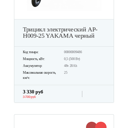
Трицикл электрический AP-
H009-25 YAKAMA черный
Код товара:
00000009486
Мощность, кВт:
0,5 (500 Вт)
Аккумулятор:
48v 20Ah
Максимальная скорость,
25
км/ч:
3 330 руб
3 700 руб