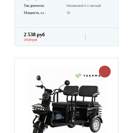
Тип двигателя:
бензиновый 4-х тактный
Мощность, л.с.:
16
2 538 руб
2 820 руб