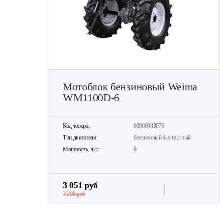
Мотоблок бензиновый Weima
WM1100D-6
Код товара:
00000003070
Тип двигателя:
бензиновый 4-х тактный
Мощность, л.с.:
9
3 051 руб
3 390 руб