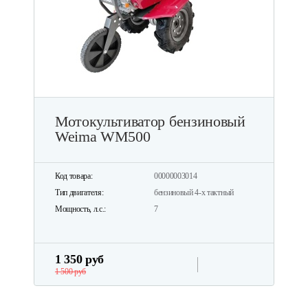
Мотокультиватор бензиновый
Weima WM500
Код товара:
00000003014
Тип двигателя:
бензиновый 4-х тактный
Мощность, л.с.:
7
1 350 руб
1 500 руб