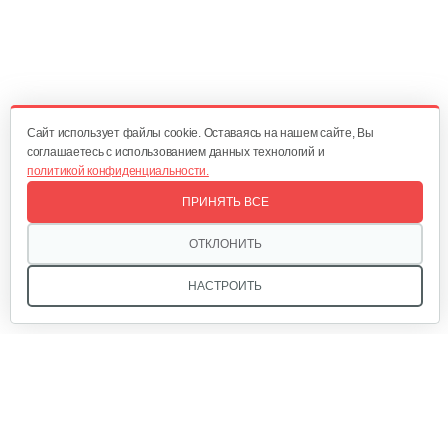
Мотопомпа Weima WMPW80-26
1 010 руб
Смотреть
Cайт использует файлы cookie. Оставаясь на нашем сайте, Вы
соглашаетесь с использованием данных технологий и
политикой конфиденциальности.
Водяная помпа Weima WMQGZ80-30
ПРИНЯТЬ ВСЕ
600 руб
Смотреть
ОТКЛОНИТЬ
НАСТРОИТЬ
Мотопомпа Champion GTP101E
3 262 руб
Смотреть
Мы в соцсетях:
Мотопомпа Champion GP40-II