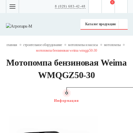
0
8 (029) 683-42-48
Каталог продукции
главная
строительное оборудование
мотопомпы и насосы
мотопомпы
мотопомпа бензиновая weima wmqgz50-30
Мотопомпа бензиновая Weima
WMQGZ50-30
Информация