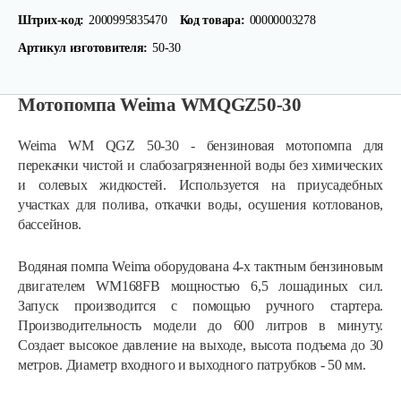
Штрих-код:
2000995835470
Код товара:
00000003278
Артикул изготовителя:
50-30
Мотопомпа Weima WMQGZ50-30
Weima WM QGZ 50-30 - бензиновая мотопомпа для
перекачки чистой и слабозагрязненной воды без химических
и солевых жидкостей. Используется на приусадебных
участках для полива, откачки воды, осушения котлованов,
бассейнов.
Водяная помпа Weima оборудована 4-х тактным бензиновым
двигателем WM168FB мощностью 6,5 лошадиных сил.
Запуск производится с помощью ручного стартера.
Производительность модели до 600 литров в минуту.
Создает высокое давление на выходе, высота подъема до 30
Мотопомпа Weima WMPW80-26
метров. Диаметр входного и выходного патрубков - 50 мм.