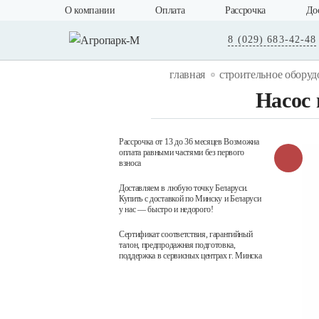
О компании
Оплата
Рассрочка
До
8 (029) 683-42-48
главная
строительное оборуд
Насос
Рассрочка от 13 до 36 месяцев Возможна
оплата равными частями без первого
взноса
Доставляем в любую точку Беларуси.
Купить с доставкой по Минску и Беларуси
у нас — быстро и недорого!
Сертификат соответствия, гарантийный
талон, предпродажная подготовка,
поддержка в сервисных центрах г. Минска