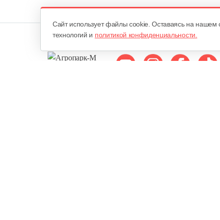
Cайт использует файлы cookie. Оставаясь на нашем 
технологий и
политикой конфиденциальности.
Мы в соцсетях:
ОДО «Агропарк-М»
Все права защищены ©
Юридический адрес: 220068. г. Минск, Сморговский тракт, д. 7
городским исполнительным комитетом 10 февраля 1998 года в Р
Едином государственном регистре юридических лиц и индивид
Минским городским исполнительным комитетом 18 августа 2000 
в Торговом реестре РБ - 22 июля 2010 года.
Публичная оферта