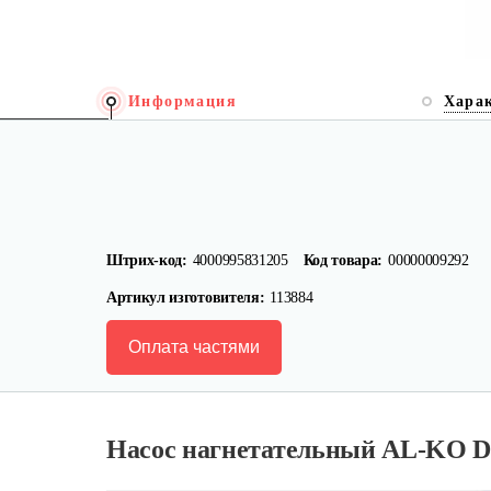
Информация
Хара
Штрих-код:
4000995831205
Код товара:
00000009292
Артикул изготовителя:
113884
Оплата частями
Насос нагнетательный AL-KO D