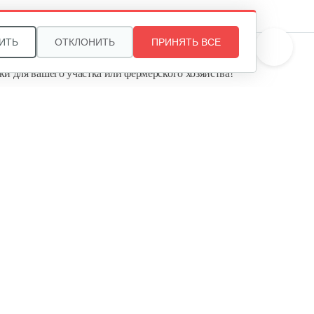
ИТЬ
ОТКЛОНИТЬ
ПРИНЯТЬ ВСЕ
те, и мы поможем подобрать идеальный вариант
ки для вашего участка или фермерского хозяйства!
ь садовую технику от первого поставщика
Агропарк-М» — это выгодное и надёжное решение!