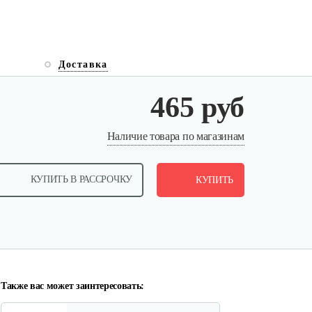
Доставка
465 руб
Насос погружной AL-KO Drain
Наличие товара по магазинам
12000 Comfort
КУПИТЬ В РАССРОЧКУ
300 руб
КУПИТЬ
Смотреть
Насос погружной AL-KO Drain
10000 Comfort
275 руб
Смотреть
Также вас может заинтересовать: