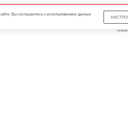
сайте, Вы соглашаетесь с использованием данных
НАСТРО
Звони
техни
Купит
ОДО «
, оф. 93, УНП 101430466. Зарегистрировано Минским
еестре общереспубликанской регистрации за №21540. В
уальных предпринимателей Общество зарегистрировано
года за №101430466. Дата регистрации интернет-магазина