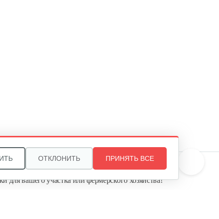
3000 Inox…
520 руб
Смотреть
Насосная станция AL-KO
Comfort HW 4000…
995 руб
Смотреть
Насосная станция AL-KO
EASY HWA 3600
590 руб
Смотреть
ИТЬ
ОТКЛОНИТЬ
ПРИНЯТЬ ВСЕ
те, и мы поможем подобрать идеальный вариант
ки для вашего участка или фермерского хозяйства!
Насосная станция AL-KO HW
ь садовую технику от первого поставщика
1300 Inox…
Агропарк-М» — это выгодное и надёжное решение!