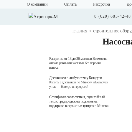
О компании
Оплата
Рассрочка
До
8 (029) 683-42-48
главная
строительное обору
Насосн
Рассрочка от 13 до 36 месяцев Возможна
оплата равными частями без первого
взноса
Доставляем в любую точку Беларуси.
Купить с доставкой по Минску и Беларуси
у нас — быстро и недорого!
Сертификат соответствия, гарантийный
талон, предпродажная подготовка,
поддержка в сервисных центрах г. Минска