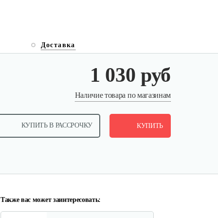
Доставка
1 030 руб
Насосная станция AL-KO HW
Наличие товара по магазинам
1300 Inox…
КУПИТЬ В РАССРОЧКУ
1 055 руб
КУПИТЬ
Смотреть
Насосная станция AL-KO HW
3000 Inox…
520 руб
Смотреть
Также вас может заинтересовать: