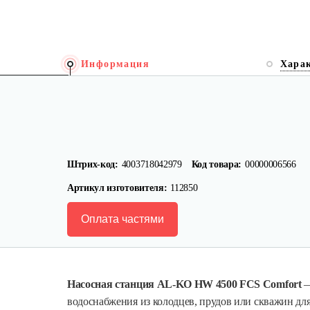
Информация
Хара
Штрих-код:
4003718042979
Код товара:
00000006566
Артикул изготовителя:
112850
Оплата частями
Насосная станция AL-KO HW 4500 FCS Comfort
—
водоснабжения из колодцев, прудов или скважин для 