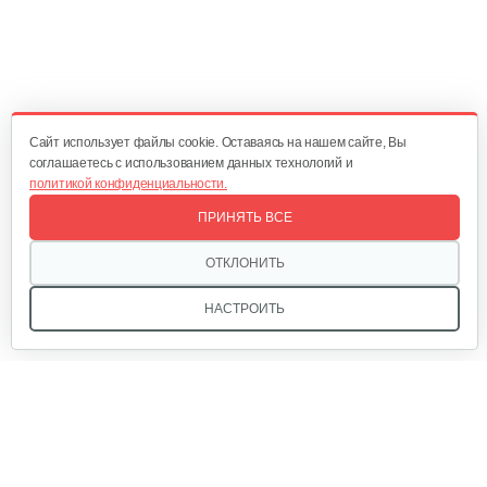
Водяная помпа Weima WMQGZ80-30
600 руб
Смотреть
Cайт использует файлы cookie. Оставаясь на нашем сайте, Вы
соглашаетесь с использованием данных технологий и
политикой конфиденциальности.
Мотопомпа бензиновая Weima…
ПРИНЯТЬ ВСЕ
550 руб
Смотреть
ОТКЛОНИТЬ
НАСТРОИТЬ
Мотопомпа Champion GTP101E
3 262 руб
Смотреть
Мы в соцсетях:
Мотопомпа Champion GP40-II