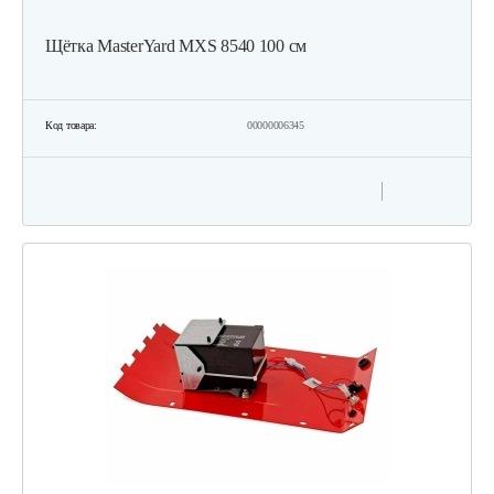
Щётка MasterYard MXS 8540 100 см
Код товара:
00000006345