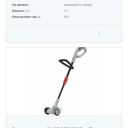
Тип двигателя:
бензиновый 4-х тактный
Мощность, л.с.:
5.5
Объем масляного бака, л:
0,91