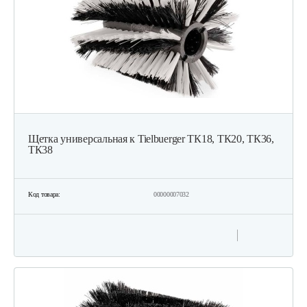
Щетка универсальная к Tielbuerger ТК18, ТК20, ТК36,
ТК38
Код товара:
00000007032