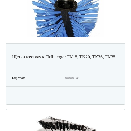
Щетка жесткая к Tielbuerger ТК18, ТК20, ТК36, ТК38
Код товара:
00000003937