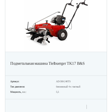
Подметальная машина Tielbuerger TK17 B&S
Артикул:
AD-380-240TS
Тип двигателя:
бензиновый 4-х тактный
Мощность, л.с.:
5,5