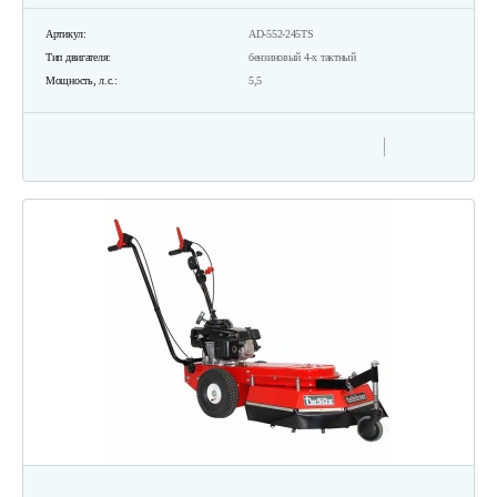
Артикул:
AD-552-245TS
Тип двигателя:
бензиновый 4-х тактный
Мощность, л.с.:
5,5