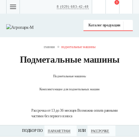
0
8 (029) 683-42-48
Каталог продукции
главная
подметальные машины
Подметальные машины
Подметальные машины
Комплектующие для подметальных машин
технику
Рассрочка от 13 до 36 месяцев Возможна оплата равными
Дос
частями без первого взноса
по 
ПОДБОР ПО
ИЛИ
ПАРАМЕТРАМ
РАССРОЧКЕ