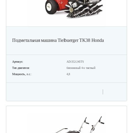
Подметальная машина Tielbuerger TK38 Honda
Артикул:
AD-352-245TS
Тип двигателя:
бензиновый 4-х тактный
Мощность, л.с.:
4,8