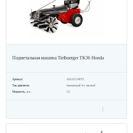
Подметальная машина Tielbuerger TK36 Honda
Артикул:
AD-352-240TS
Тип двигателя:
бензиновый 4-х тактный
Мощность, л.с.:
5,5