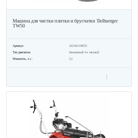
Машина для чистки плитки и брусчатки Tielbuerger
TW50
Артикул:
AD-461-040TS
Тип двигателя:
бензиновый 4-х тактный
Мощность, л.с.:
5,5