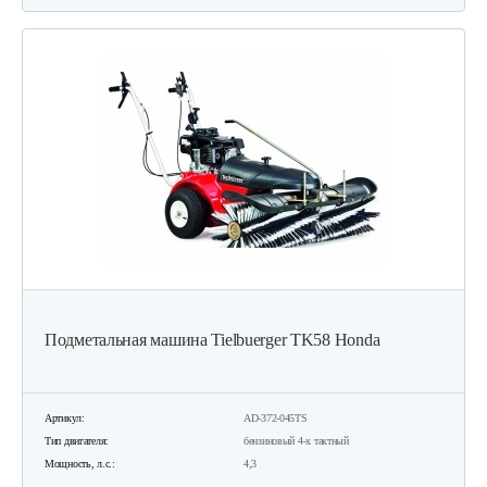
Подметальная машина Tielbuerger TK58 Honda
Артикул:
AD-372-045TS
Тип двигателя:
бензиновый 4-х тактный
Мощность, л.с.:
4,3