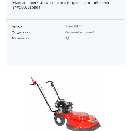
Машина для чистки плитки и брусчатки Tielbuerger
TW50X Honda
Артикул:
AD-473-040TS
Тип двигателя:
бензиновый 4-х тактный
Мощность, л.с.:
5,5