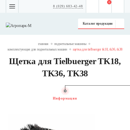
0
8 (029) 683-42-48
Каталог продукции
главная
подметальные машины
комплектующие для подметальных машин
щетка для tielbuerger tk18, tk36, tk38
Щетка для Tielbuerger TK18,
TK36, TK38
Информация