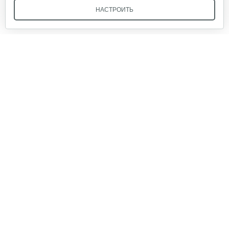
НАСТРОИТЬ
Мы в соцсетях:
Звоните, и мы поможем подобрать идеальный вариант
техники для вашего участка или фермерского хозяйства!
Купить садовую технику от первого поставщика
ОДО «Агропарк-М» — это выгодное и надёжное решение!