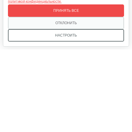
политикой конфиденциальности.
ПРИНЯТЬ ВСЕ
ОТКЛОНИТЬ
НАСТРОИТЬ
Мы в соцсетях:
Звоните, и мы поможем подобрать идеальный вариант
техники для вашего участка или фермерского хозяйства!
Купить садовую технику от первого поставщика
ОДО «Агропарк-М» — это выгодное и надёжное решение!