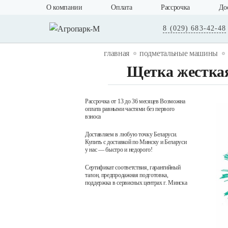
О компании
Оплата
Рассрочка
До
8 (029) 683-42-48
главная
подметальные машины
Щетка жесткая
Рассрочка от 13 до 36 месяцев Возможна
оплата равными частями без первого
взноса
Доставляем в любую точку Беларуси.
Купить с доставкой по Минску и Беларуси
у нас — быстро и недорого!
Сертификат соответствия, гарантийный
талон, предпродажная подготовка,
поддержка в сервисных центрах г. Минска