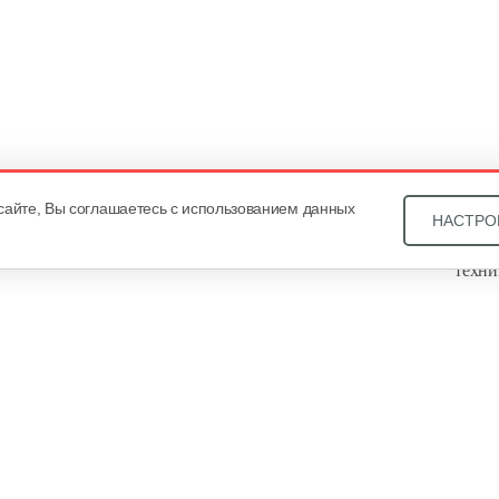
сайте, Вы соглашаетесь с использованием данных
НАСТРО
Звони
техни
Купит
ОДО «
, оф. 93, УНП 101430466. Зарегистрировано Минским