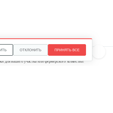
ИТЬ
ОТКЛОНИТЬ
ПРИНЯТЬ ВСЕ
те, и мы поможем подобрать идеальный вариант
ки для вашего участка или фермерского хозяйства!
ь садовую технику от первого поставщика
Агропарк-М» — это выгодное и надёжное решение!