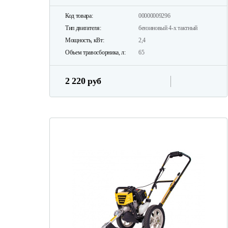
Код товара:
00000009296
Тип двигателя:
бензиновый 4-х тактный
Мощность, кВт:
2,4
Объем травосборника, л:
65
2 220 руб