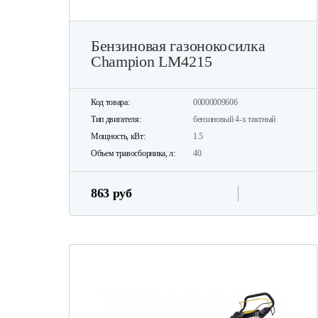
Бензиновая газонокосилка
Champion LM4215
Код товара:
00000009606
Тип двигателя:
бензиновый 4-х тактный
Мощность, кВт:
1.5
Объем травосборника, л:
40
863 руб