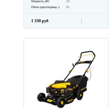
Мощность, кВт:
3,0
Объем травосборника, л:
60
1 330 руб