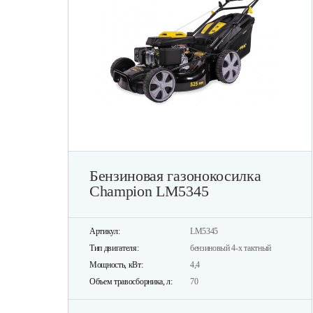
Бензиновая газонокосилка
Champion LM5345
Артикул:
LM5345
Тип двигателя:
бензиновый 4-х тактный
Мощность, кВт:
4,4
Объем травосборника, л:
70