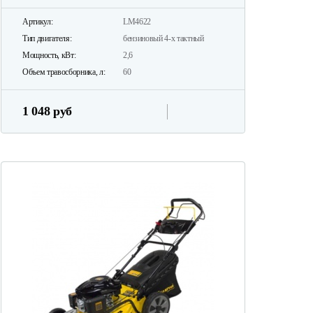
Артикул:
LM4622
Тип двигателя:
бензиновый 4-х тактный
Мощность, кВт:
2,6
Объем травосборника, л:
60
1 048 руб