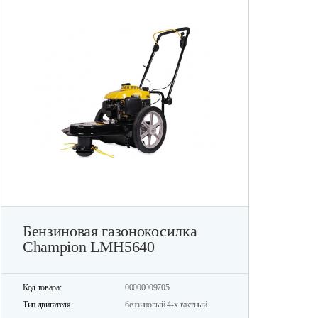
Бензиновая газонокосилка
Champion LMH5640
Код товара:
00000009705
Тип двигателя:
бензиновый 4-х тактный