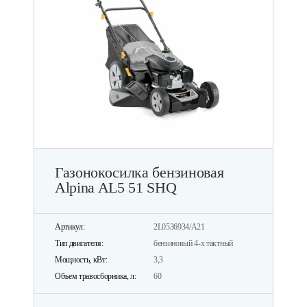
Газонокосилка бензиновая
Alpina AL5 51 SHQ
Артикул:
2L0536934/A21
Тип двигателя:
бензиновый 4-х тактный
Мощность, кВт:
3,3
Объем травосборника, л:
60