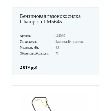
Бензиновая газонокосилка
Champion LM5645
Артикул:
LM5645
Тип двигателя:
бензиновый 4-х тактный
Мощность, кВт:
4.4
Объем травосборника, л:
75
2 019 руб