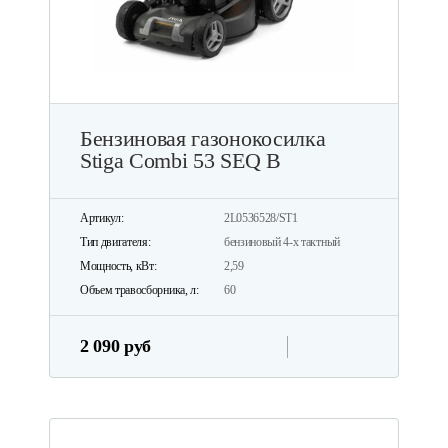
Бензиновая газонокосилка
Stiga Combi 53 SEQ B
Артикул:
2L0536528/ST1
Тип двигателя:
бензиновый 4-х тактный
Мощность, кВт:
2,59
Объем травосборника, л:
60
2 090 руб