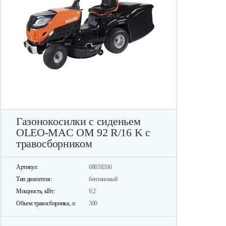
Газонокосилки с сиденьем
OLEO-MAC OM 92 R/16 K с
травосборником
Артикул:
68059206
Тип двигателя:
бензиновый
Мощность, кВт:
9,2
Объем травосборника, л:
300