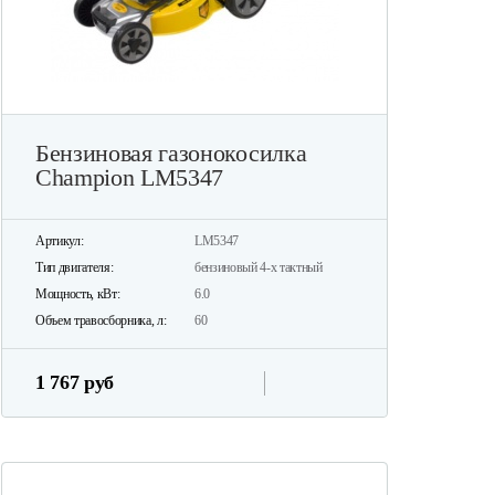
Бензиновая газонокосилка
Champion LM5347
Артикул:
LM5347
Тип двигателя:
бензиновый 4-х тактный
Мощность, кВт:
6.0
Объем травосборника, л:
60
1 767 руб