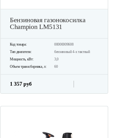
Бензиновая газонокосилка
Champion LM5131
Код товара:
00000009608
Тип двигателя:
бензиновый 4-х тактный
Мощность, кВт:
3,0
Объем травосборника, л:
60
1 357 руб