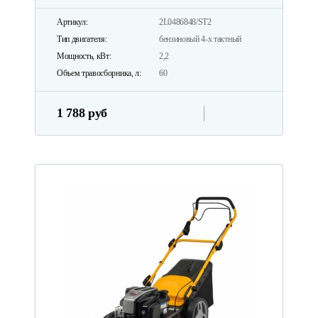
Артикул:
2L0486848/ST2
Тип двигателя:
бензиновый 4-х тактный
Мощность, кВт:
2,2
Объем травосборника, л:
60
1 788 руб