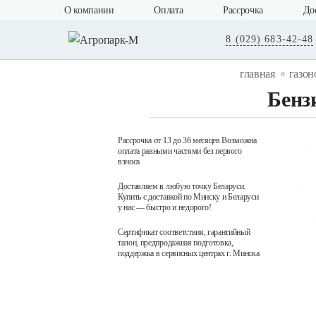
О компании
Оплата
Рассрочка
До
8 (029) 683-42-48
главная
газон
Бензи
Рассрочка от 13 до 36 месяцев Возможна
оплата равными частями без первого
взноса
Доставляем в любую точку Беларуси.
Купить с доставкой по Минску и Беларуси
у нас — быстро и недорого!
Сертификат соответствия, гарантийный
талон, предпродажная подготовка,
поддержка в сервисных центрах г. Минска