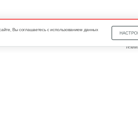
сайте, Вы соглашаетесь с использованием данных
НАСТРО
Звони
техни
Купит
ОДО «
, оф. 93, УНП 101430466. Зарегистрировано Минским
еестре общереспубликанской регистрации за №21540. В
уальных предпринимателей Общество зарегистрировано
года за №101430466. Дата регистрации интернет-магазина