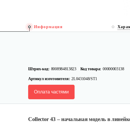
Информация
Хара
Штрих-код:
8008984813823
Код товара:
00000003138
Артикул изготовителя:
2L0431048/ST1
Оплата частями
Collector 43 – начальная модель в линей