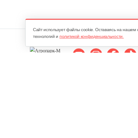
Cайт использует файлы cookie. Оставаясь на нашем 
технологий и
политикой конфиденциальности.
Мы в соцсетях:
ОДО «Агропарк-М»
Все права защищены ©
Юридический адрес: 220068. г. Минск, Сморговский тракт, д. 7
городским исполнительным комитетом 10 февраля 1998 года в Р
Едином государственном регистре юридических лиц и индивид
Минским городским исполнительным комитетом 18 августа 2000 
в Торговом реестре РБ - 22 июля 2010 года.
Публичная оферта