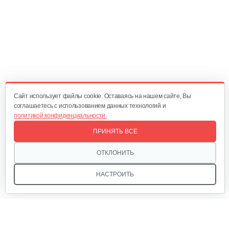
1 490 руб
Смотреть
Газонокосилки с сиденьем…
19 990 руб
Смотреть
Cайт использует файлы cookie. Оставаясь на нашем сайте, Вы
соглашаетесь с использованием данных технологий и
политикой конфиденциальности.
Газонокосилки с сиденьем…
ПРИНЯТЬ ВСЕ
19 700 руб
Смотреть
ОТКЛОНИТЬ
НАСТРОИТЬ
Газонокосилки с сиденьем…
9 990 руб
Смотреть