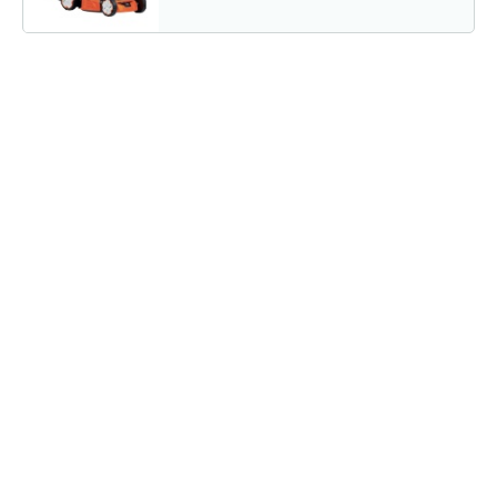
Газонокосилка бензиновая…
1 820 руб
Смотреть
Газонокосилка бензиновая…
1 820 руб
Смотреть
Газонокосилка бензиновая…
1 720 руб
Смотреть
Газонокосилка бензиновая…