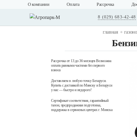
О компании
Оплата
Рассрочка
До
8 (029) 683-42-48
главная
газон
Бензи
Рассрочка от 13 до 36 месяцев Возможна
оплата равными частями без первого
взноса
Доставляем в любую точку Беларуси.
Купить с доставкой по Минску и Беларуси
у нас — быстро и недорого!
Сертификат соответствия, гарантийный
талон, предпродажная подготовка,
поддержка в сервисных центрах г. Минска