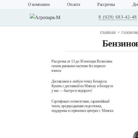
О компании
Оплата
Рассрочка
До
8 (029) 683-42-48
главная
газонок
Бензино
Рассрочка от 13 до 36 месяцев Возможна
оплата равными частями без первого
взноса
Доставляем в любую точку Беларуси.
Купить с доставкой по Минску и Беларуси
у нас — быстро и недорого!
Сертификат соответствия, гарантийный
талон, предпродажная подготовка,
поддержка в сервисных центрах г. Минска