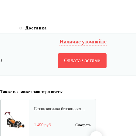
Газонокосилки с сиденьем…
Доставка
Наличие уточняйте
9 990 руб
Смотреть
Оплата частями
Ю
Газонокосилки с сиденьем…
9 200 руб
Смотреть
Также вас может заинтересовать:
Газонокосилка бензиновая…
1 490 руб
Смотреть