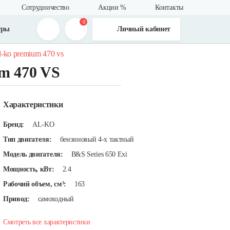
Сотрудничество
Акции %
Контакты
0
тры
Личный кабинет
-ko premium 470 vs
m 470 VS
Характеристики
Бренд:
AL-KO
Тип двигателя:
бензиновый 4-х тактный
Модель двигателя:
B&S Series 650 Exi
Мощность, кВт:
2.4
Рабочий объем, см³:
163
Привод:
самоходный
Смотреть все характеристики