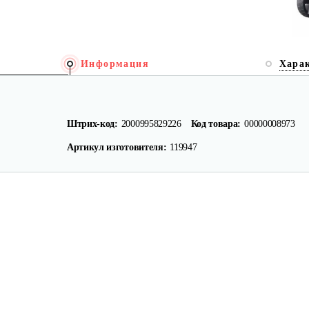
Информация
Хара
Штрих-код:
2000995829226
Код товара:
00000008973
Артикул изготовителя:
119947