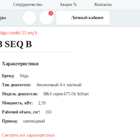
Сотрудничество
Акции %
Контакты
0
тры
Личный кабинет
iga combi 53 seq b
53 SEQ B
Характеристики
Бренд:
Stiga
Тип двигателя:
бензиновый 4-х тактный
Модель двигателя:
B&S серия 675 iSi InStart
Мощность, кВт:
2,59
Рабочий объем, см³:
163
Привод:
самоходный
Смотреть все характеристики