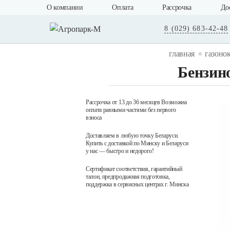
О компании
Оплата
Рассрочка
До
8 (029) 683-42-48
главная
газоно
Бензино
Рассрочка от 13 до 36 месяцев Возможна
оплата равными частями без первого
взноса
Доставляем в любую точку Беларуси.
Купить с доставкой по Минску и Беларуси
у нас — быстро и недорого!
Сертификат соответствия, гарантийный
талон, предпродажная подготовка,
поддержка в сервисных центрах г. Минска