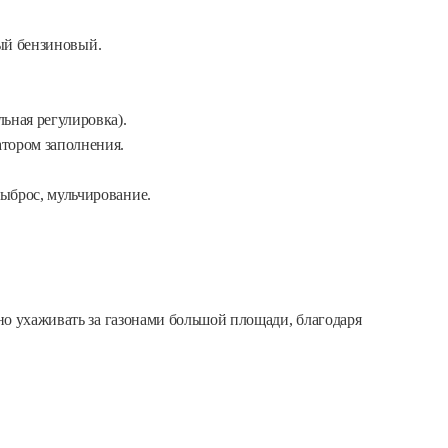
тный бензиновый.
ьная регулировка).
атором заполнения.
ыброс, мульчирование.
но ухаживать за газонами большой площади, благодаря