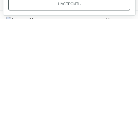
НАСТРОИТЬ
Ножницы универсальные 0527
Мы в соцсетях:
45 руб
Смотреть
Подмостье стеллаж
Звоните, и мы поможем подобрать идеальный вариант
техники для вашего участка или фермерского хозяйства!
50 руб
Смотреть
Купить садовую технику от первого поставщика
ОДО «Агропарк-М» — это выгодное и надёжное решение!
Краска для деревьев садовая…
33 руб
Смотреть
Краска для деревьев садовая…