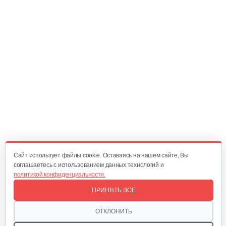
60 руб
Смотреть
Ножницы садовые…
35 руб
Смотреть
Тяпка "Дачник"
15 руб
Смотреть
Cайт использует файлы cookie. Оставаясь на нашем сайте, Вы
соглашаетесь с использованием данных технологий и
политикой конфиденциальности.
Ножницы для живой изгороди с…
ПРИНЯТЬ ВСЕ
70 руб
Смотреть
ОТКЛОНИТЬ