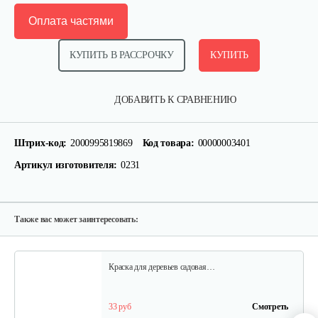
Оплата частями
КУПИТЬ В РАССРОЧКУ
КУПИТЬ
Ножницы универсальные 0527
ДОБАВИТЬ К СРАВНЕНИЮ
45 руб
Смотреть
Штрих-код:
2000995819869
Код товара:
00000003401
Артикул изготовителя:
0231
Подмостье стеллаж
50 руб
Смотреть
Также вас может заинтересовать:
Краска для деревьев садовая…
33 руб
Смотреть