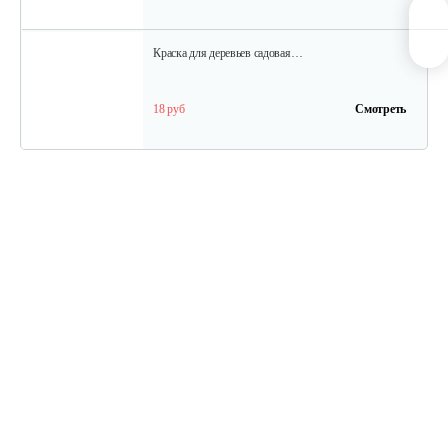
Краска для деревьев садовая…
18 руб
Смотреть
Краска для деревьев садовая…
12 руб
Смотреть
Лопата снеговая с…
35 руб
Смотреть
Ключ разводной 300 мм