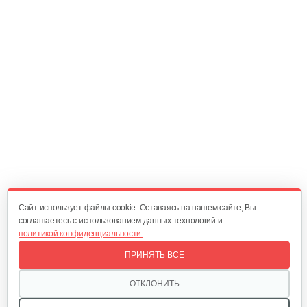
60 руб
Смотреть
Ножницы садовые…
35 руб
Смотреть
Тяпка "Дачник"
15 руб
Смотреть
Cайт использует файлы cookie. Оставаясь на нашем сайте, Вы
соглашаетесь с использованием данных технологий и
политикой конфиденциальности.
Ножницы для живой изгороди с…
ПРИНЯТЬ ВСЕ
70 руб
Смотреть
ОТКЛОНИТЬ