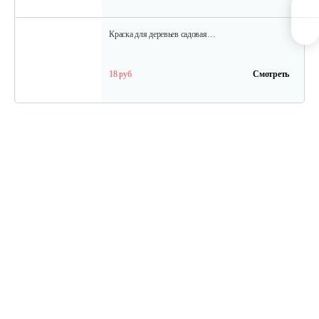
Краска для деревьев садовая…
18 руб
Смотреть
Краска для деревьев садовая…
12 руб
Смотреть
Лопата снеговая с…
35 руб
Смотреть
Ключ разводной 300 мм