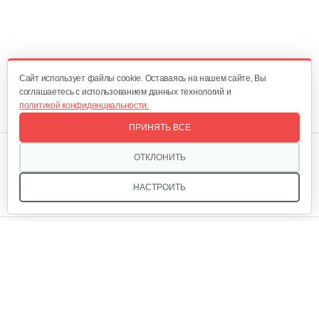
Cайт использует файлы cookie. Оставаясь на нашем сайте, Вы
соглашаетесь с использованием данных технологий и
политикой конфиденциальности.
ПРИНЯТЬ ВСЕ
Мы в соцсетях:
ОТКЛОНИТЬ
НАСТРОИТЬ
Звоните, и мы поможем подобрать идеальный вариант
техники для вашего участка или фермерского хозяйства!
Купить садовую технику от первого поставщика
ОДО «Агропарк-М» — это выгодное и надёжное решение!