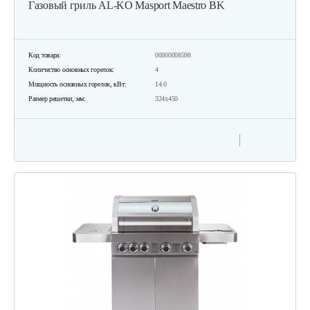
Газовый гриль AL-KO Masport Maestro BK
Код товара:
00000008598
Количество основных горелок:
4
Мощность основных горелок, кВт:
14.0
Размер решетки, мм:
324х450