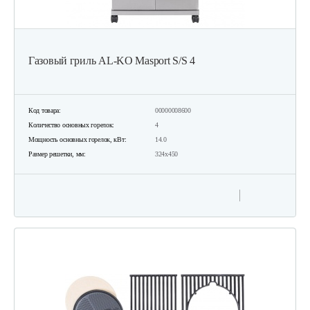
Газовый гриль AL-KO Masport S/S 4
Код товара:
00000008600
Количество основных горелок:
4
Мощность основных горелок, кВт:
14.0
Размер решетки, мм:
324х450