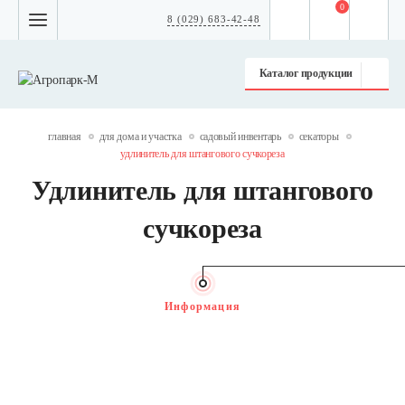
0
8 (029) 683-42-48
Каталог продукции
главная
для дома и участка
садовый инвентарь
секаторы
удлинитель для штангового сучкореза
Удлинитель для штангового
сучкореза
Информация