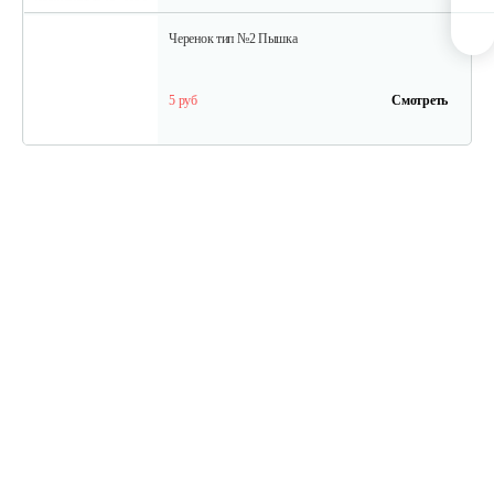
Черенок тип №2 Пышка
5 руб
Смотреть
Плоскорез Пышка…
25 руб
Смотреть
Плоскорез Фокина "Гидра"…
30 руб
Смотреть
Плоскорез Фокина…