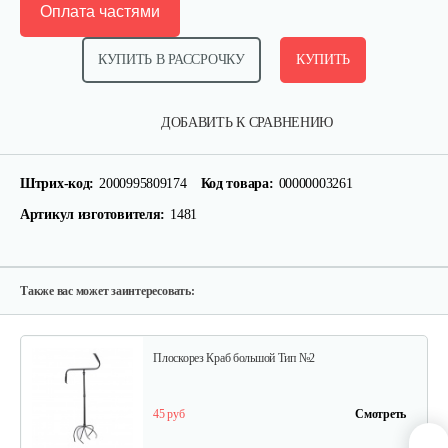
Оплата частями
КУПИТЬ В РАССРОЧКУ
КУПИТЬ
Плоскорез Фокина "Гидра"…
ДОБАВИТЬ К СРАВНЕНИЮ
30 руб
Смотреть
Штрих-код:
2000995809174
Код товара:
00000003261
Артикул изготовителя:
1481
Плоскорез Фокина…
25 руб
Смотреть
Также вас может заинтересовать:
Плоскорез Краб большой Тип №2
45 руб
Смотреть