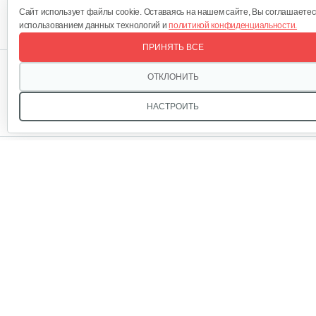
Сучкорез контактный с…
Cайт использует файлы cookie. Оставаясь на нашем сайте, Вы соглашаетес
использованием данных технологий и
политикой конфиденциальности.
ПРИНЯТЬ ВСЕ
120 руб
Смотреть
Звоните, и мы поможем подобрать идеальный вариант
ОТКЛОНИТЬ
техники для вашего участка или фермерского хозяйства!
Купить садовую технику от первого поставщика
Секатор контактный 1244 с…
НАСТРОИТЬ
ОДО «Агропарк-М» — это выгодное и надёжное решение!
15 руб
Смотреть
Удлинитель для штангового…
35 руб
Смотреть
ОДО «Агропарк-М»
Все права защищены ©
Юридический адрес: 220068. г. Минск, Сморговский тракт, д. 7, оф. 93, УНП