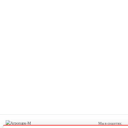
35 руб
Смотреть
Сучкорез плоскостной Finland
120 руб
Смотреть
Секатор плоскостной…
10 руб
Смотреть
Секатор профессиональный…
45 руб
Смотреть
Мы в соцсетях: