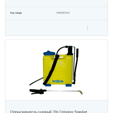
Код товара:
00000003316
Опрыскиватель садовый 20л Unispray Standart