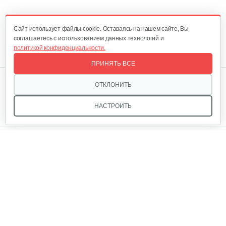
Cайт использует файлы cookie. Оставаясь на нашем сайте, Вы
соглашаетесь с использованием данных технологий и
политикой конфиденциальности.
ПРИНЯТЬ ВСЕ
Мы в соцсетях:
ОТКЛОНИТЬ
НАСТРОИТЬ
Звоните, и мы поможем подобрать идеальный вариант
техники для вашего участка или фермерского хозяйства!
Купить садовую технику от первого поставщика
ОДО «Агропарк-М» — это выгодное и надёжное решение!