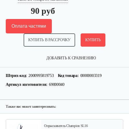
90 руб
Оплата частями
КУПИТЬ В РАССРОЧКУ
КУПИТЬ
Ручной нагнетательный…
ДОБАВИТЬ К СРАВНЕНИЮ
60 руб
Смотреть
Штрих-код:
2000995819753
Код товара:
00000003319
Артикул изготовителя:
69000040
Опрыскиватель Carpi Eco Spray 6л
80 руб
Смотреть
Также вас может заинтересовать:
Опрыскиватель Champion SL16