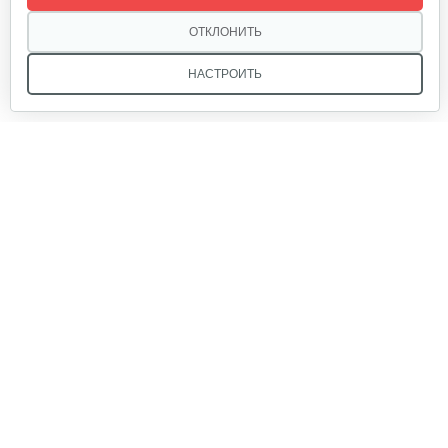
62 руб
Смотреть
ОТКЛОНИТЬ
НАСТРОИТЬ
Опрыскиватель SOLO 458
210 руб
Смотреть
Мы в соцсетях:
Ранцевый опрыскиватель SOLO 475…
520 руб
Смотреть
Звоните, и мы поможем подобрать идеальный вариант
техники для вашего участка или фермерского хозяйства!
Купить садовую технику от первого поставщика
Ранцевый опрыскиватель SOLO 425…
ОДО «Агропарк-М» — это выгодное и надёжное решение!
450 руб
Смотреть