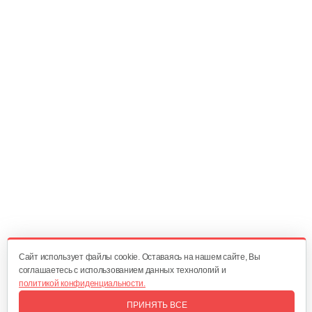
Мобильный опрыскиватель на…
200 руб
Смотреть
Ручной нагнетательный…
60 руб
Смотреть
Опрыскиватель Carpi Eco Spray 6л
80 руб
Смотреть
Cайт использует файлы cookie. Оставаясь на нашем сайте, Вы
соглашаетесь с использованием данных технологий и
политикой конфиденциальности.
Опрыскиватель Champion SL16
ПРИНЯТЬ ВСЕ