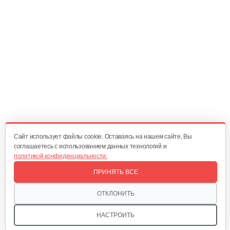
Ручной нагнетательный…
60 руб
Смотреть
Опрыскиватель Carpi Alfa Spray 8л
90 руб
Смотреть
Cайт использует файлы cookie. Оставаясь на нашем сайте, Вы
соглашаетесь с использованием данных технологий и
политикой конфиденциальности.
Опрыскиватель Carpi Eco Spray 6л
ПРИНЯТЬ ВСЕ
80 руб
Смотреть
ОТКЛОНИТЬ
НАСТРОИТЬ
Опрыскиватель Champion SL16