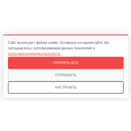
Опрыскиватель Carpi Eco Spray 6л
80 руб
Смотреть
Cайт использует файлы cookie. Оставаясь на нашем сайте, Вы
соглашаетесь с использованием данных технологий и
политикой конфиденциальности.
Опрыскиватель Champion SL16
ПРИНЯТЬ ВСЕ
62 руб
Смотреть
ОТКЛОНИТЬ
НАСТРОИТЬ
Опрыскиватель SOLO 458
210 руб
Смотреть
Мы в соцсетях:
Ранцевый опрыскиватель SOLO 475…