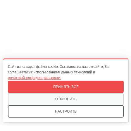
Ручной нагнетательный…
60 руб
Смотреть
Опрыскиватель Carpi Alfa Spray 8л
90 руб
Смотреть
Cайт использует файлы cookie. Оставаясь на нашем сайте, Вы
соглашаетесь с использованием данных технологий и
политикой конфиденциальности.
Опрыскиватель Carpi Eco Spray 6л
ПРИНЯТЬ ВСЕ
80 руб
Смотреть
ОТКЛОНИТЬ
НАСТРОИТЬ
Опрыскиватель Champion SL16