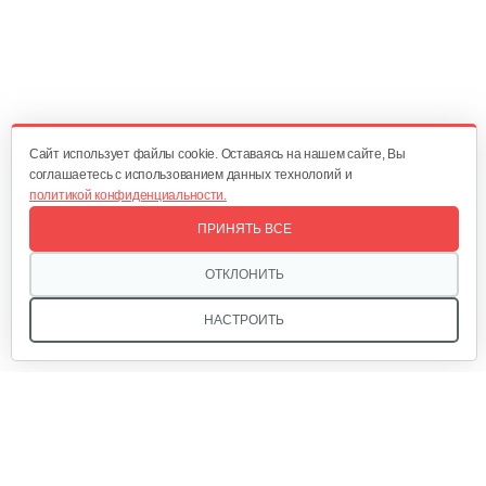
Насос погружной AL-KO Drain 12000 Comfort
300 руб
Смотреть
Cайт использует файлы cookie. Оставаясь на нашем сайте, Вы
соглашаетесь с использованием данных технологий и
политикой конфиденциальности.
Насос погружной AL-KO Drain 10000 Comfort
ПРИНЯТЬ ВСЕ
275 руб
Смотреть
ОТКЛОНИТЬ
НАСТРОИТЬ
Мы в соцсетях: