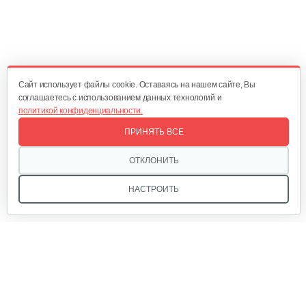
Насос погружной AL-KO Drain 12000 Comfort
300 руб
Смотреть
Cайт использует файлы cookie. Оставаясь на нашем сайте, Вы
соглашаетесь с использованием данных технологий и
политикой конфиденциальности.
Насос погружной AL-KO Drain 10000 Comfort
ПРИНЯТЬ ВСЕ
275 руб
Смотреть
ОТКЛОНИТЬ
НАСТРОИТЬ
Мы в соцсетях: