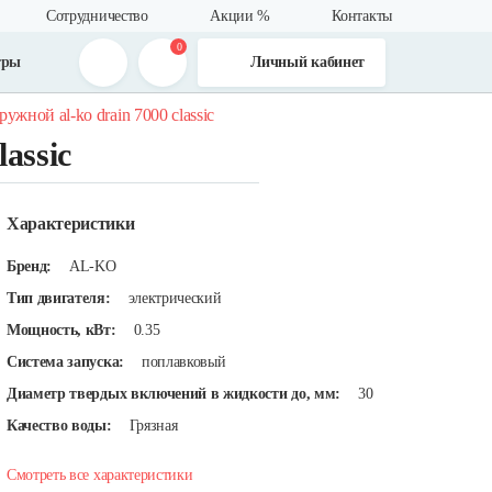
Сотрудничество
Акции %
Контакты
0
тры
Личный кабинет
ружной al-ko drain 7000 classic
assic
Характеристики
Бренд:
AL-KO
Тип двигателя:
электрический
Мощность, кВт:
0.35
Система запуска:
поплавковый
Диаметр твердых включений в жидкости до, мм:
30
Качество воды:
Грязная
Смотреть все характеристики