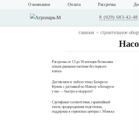
О компании
Оплата
Рассрочка
До
8 (029) 683-42-48
главная
строительное обор
Насо
Рассрочка от 13 до 36 месяцев Возможна
оплата равными частями без первого
взноса
Доставляем в любую точку Беларуси.
Купить с доставкой по Минску и Беларуси
у нас — быстро и недорого!
Сертификат соответствия, гарантийный
талон, предпродажная подготовка,
поддержка в сервисных центрах г. Минска