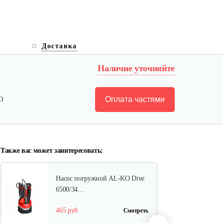
Насос погружной AL-KO Drain
Доставка
12000 Comfort
Наличие уточняйте
300 руб
Смотреть
Оплата частями
Ю
Насос погружной AL-KO Drain
10000 Comfort
275 руб
Смотреть
Также вас может заинтересовать:
Насос погружной AL-KO Dive
6500/34…
465 руб
Смотреть