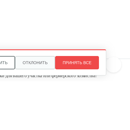
Насос погружной AL-KO Dive
6500/34…
465 руб
Смотреть
Насос погружной AL-KO Sub
6500 Classic
167 руб
Смотреть
ИТЬ
ОТКЛОНИТЬ
ПРИНЯТЬ ВСЕ
те, и мы поможем подобрать идеальный вариант
ки для вашего участка или фермерского хозяйства!
Насос погружной AL-KO Drain
ь садовую технику от первого поставщика
12000 Comfort
Агропарк-М» — это выгодное и надёжное решение!
300 руб
Смотреть
Насос погружной AL-KO Drain
10000 Comfort