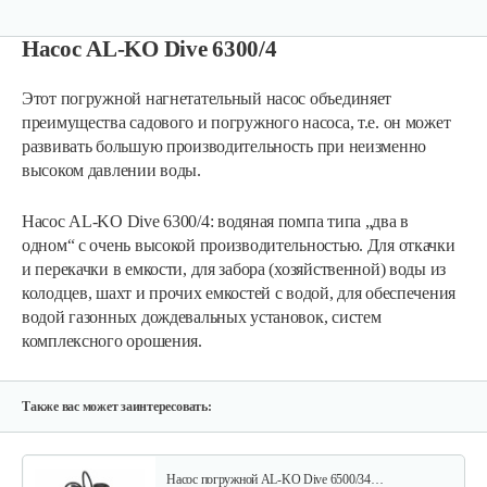
Насос AL-KO Dive 6300/4
Этот погружной нагнетательный насос объединяет
преимущества садового и погружного насоса, т.е. он может
развивать большую производительность при неизменно
высоком давлении воды.
Насос погружной AL-KO Drain 12000 Comfort
Насос AL-KO Dive 6300/4: водяная помпа типа „два в
одном“ с очень высокой производительностью. Для откачки
и перекачки в емкости, для забора (хозяйственной) воды из
300 руб
Смотреть
колодцев, шахт и прочих емкостей с водой, для обеспечения
водой газонных дождевальных установок, систем
комплексного орошения.
Насос погружной AL-KO Drain 10000 Comfort
275 руб
Смотреть
Также вас может заинтересовать:
Насос погружной AL-KO Dive 6500/34…