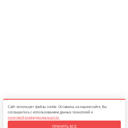
Насос погружной AL-KO Dive 6500/34…
465 руб
Смотреть
Насос погружной AL-KO Sub 6500 Classic
167 руб
Смотреть
Насос погружной AL-KO Drain 12000 Comfort
300 руб
Смотреть
Cайт использует файлы cookie. Оставаясь на нашем сайте, Вы
соглашаетесь с использованием данных технологий и
политикой конфиденциальности.
Насос погружной AL-KO Drain 10000 Comfort
ПРИНЯТЬ ВСЕ