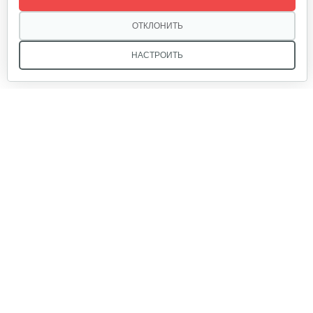
275 руб
Смотреть
ОТКЛОНИТЬ
НАСТРОИТЬ
Мы в соцсетях:
Звоните, и мы поможем подобрать идеальный вариант
техники для вашего участка или фермерского хозяйства!
Купить садовую технику от первого поставщика
ОДО «Агропарк-М» — это выгодное и надёжное решение!