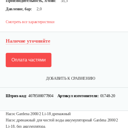
Производительность, л/мин:
33,3
Давление, бар:
2,0
Смотреть все характеристики
Наличие уточняйте
Оплата частями
ДОБАВИТЬ К СРАВНЕНИЮ
Насос погружной AL-KO Drain 12000 Comfort
Штрих-код:
4078500077804
Артикул изготовителя:
01748-20
300 руб
Смотреть
Насос Gardena 2000/2 Li-18 дренажный
Насос дренажный для чистой воды аккумуляторный Gardena 2000/2
Насос погружной AL-KO Drain 10000 Comfort
Li-18, без аккумулятора.