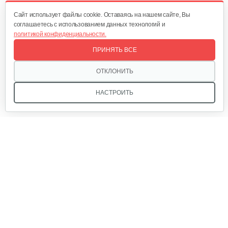
300 руб
Смотреть
Cайт использует файлы cookie. Оставаясь на нашем сайте, Вы
соглашаетесь с использованием данных технологий и
политикой конфиденциальности.
Насос погружной AL-KO Drain 10000 Comfort
ПРИНЯТЬ ВСЕ
275 руб
Смотреть
ОТКЛОНИТЬ
НАСТРОИТЬ
Мы в соцсетях:
Звоните, и мы поможем подобрать идеальный вариант
техники для вашего участка или фермерского хозяйства!