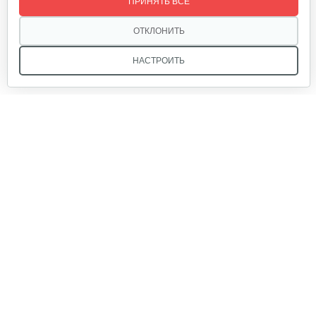
ПРИНЯТЬ ВСЕ
1 055 руб
Смотреть
ОТКЛОНИТЬ
НАСТРОИТЬ
Насосная станция AL-KO HW 4500 FCS…
1 030 руб
Смотреть
Мы в соцсетях:
Насосная станция AL-KO HW 3000 Inox…
520 руб
Смотреть
Звоните, и мы поможем подобрать идеальный вариант
техники для вашего участка или фермерского хозяйства!
Купить садовую технику от первого поставщика
ОДО «Агропарк-М» — это выгодное и надёжное решение!