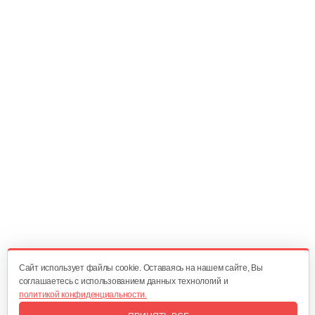
Насосная станция AL-KO HW 3000 Inox…
520 руб
Смотреть
Насосная станция AL-KO Comfort HW 4000…
995 руб
Смотреть
Насосная станция AL-KO EASY HWA 3600
590 руб
Смотреть
Cайт использует файлы cookie. Оставаясь на нашем сайте, Вы
соглашаетесь с использованием данных технологий и
политикой конфиденциальности.
Насосная станция AL-KO HW 1300 Inox…