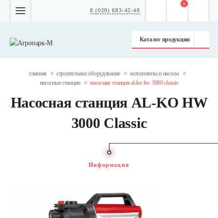
0
8 (029) 683-42-48
Каталог продукции
главная
строительное оборудование
мотопомпы и насосы
насосные станции
насосная станция al-ko hw 3000 classic
Насосная станция AL-KO HW
3000 Classic
Информация