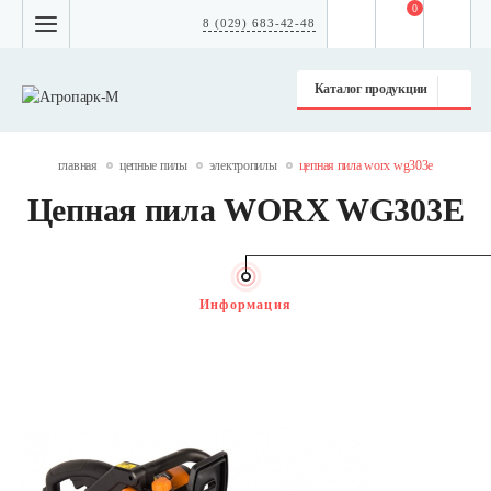
0
8 (029) 683-42-48
Каталог продукции
главная
цепные пилы
электропилы
цепная пила worx wg303e
Цепная пила WORX WG303E
Информация