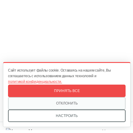
Электропила Champion 520N-16
349 руб
Смотреть
Электропила Champion 418N-16
310 руб
Смотреть
Cайт использует файлы cookie. Оставаясь на нашем сайте, Вы
соглашаетесь с использованием данных технологий и
политикой конфиденциальности.
Электропила Champion 522N-18
ПРИНЯТЬ ВСЕ
369 руб
Смотреть
ОТКЛОНИТЬ
НАСТРОИТЬ
Электропила Champion 120-14
Мы в соцсетях: