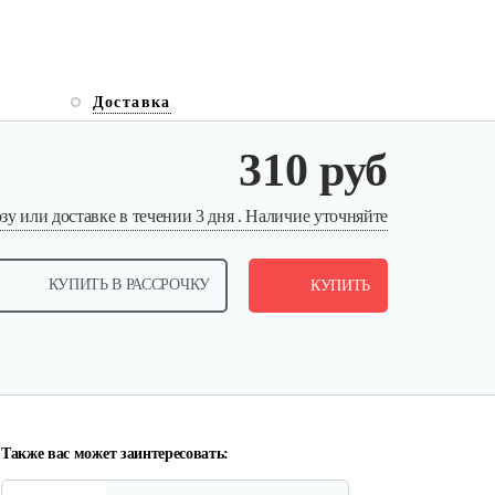
Доставка
310 руб
у или доставке в течении 3 дня . Наличие уточняйте
Электропила Champion 324N-18
446 руб
Смотреть
КУПИТЬ В РАССРОЧКУ
КУПИТЬ
Мотопила цепная…
410 руб
Смотреть
Также вас может заинтересовать: