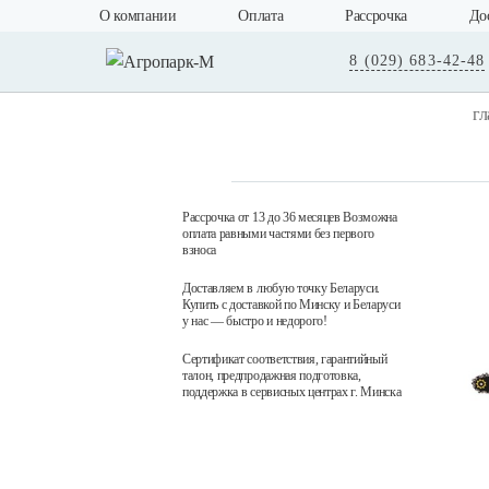
О компании
Оплата
Рассрочка
До
8 (029) 683-42-48
гл
Рассрочка от 13 до 36 месяцев Возможна
оплата равными частями без первого
взноса
Доставляем в любую точку Беларуси.
Купить с доставкой по Минску и Беларуси
у нас — быстро и недорого!
Сертификат соответствия, гарантийный
талон, предпродажная подготовка,
поддержка в сервисных центрах г. Минска