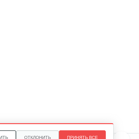
Электропила Champion 620N-16
354 руб
Смотреть
Электропила Champion 125-16
334 руб
Смотреть
Электропила Champion 112-12
202 руб
Смотреть
ИТЬ
ОТКЛОНИТЬ
Электропила Champion 120N-
ПРИНЯТЬ ВСЕ