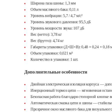
Ширина паза шины: 1,3 мм
Объем масляного бака: 0,11 л
Уровень вибрации: 5,7 / 4,7 м/с²
Уровень звукового давления: 95,5 дБ
Уровень мощности звука: 107 дБ
Вес (нетто): 3,78 кг
Вес (брутто): 4,74 кг
Габариты упаковки (Д×Ш×В): 0,48 × 0,24 × 0,18 
Объем упаковки: 0,021 м³
Количество в упаковке: 1 шт.
Дополнительные особенности
Двойная электрическая изоляция корпуса — допо
Инерционный тормоз цепи — мгновенная остано
Безопасная работа благодаря стопорной кнопке 
Автоматическая смазка цепи и шины — стабильна
Прозрачное окно масляного бака для визуального