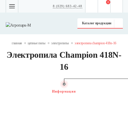
0
8 (029) 683-42-48
Каталог продукции
главная
цепные пилы
электропилы
электропила champion 418n-16
Электропила Champion 418N-
16
Информация