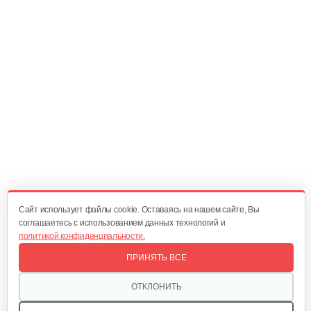
271 руб
Смотреть
Электропила Champion 520N-16
349 руб
Смотреть
Электропила Champion 522N-18
369 руб
Смотреть
Cайт использует файлы cookie. Оставаясь на нашем сайте, Вы
соглашаетесь с использованием данных технологий и
политикой конфиденциальности.
Электропила Champion 120-14
ПРИНЯТЬ ВСЕ
310 руб
Смотреть
ОТКЛОНИТЬ