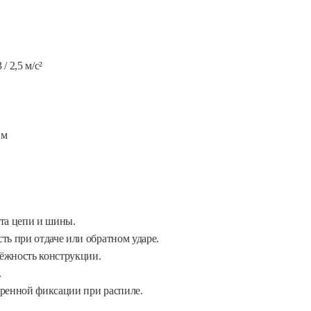
/ 2,5 м/с²
 м
ота цепи и шины.
 при отдаче или обратном ударе.
ёжность конструкции.
.
еренной фиксации при распиле.