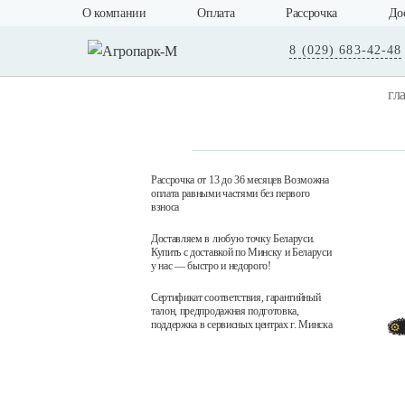
О компании
Оплата
Рассрочка
До
8 (029) 683-42-48
гл
Рассрочка от 13 до 36 месяцев Возможна
оплата равными частями без первого
взноса
Доставляем в любую точку Беларуси.
Купить с доставкой по Минску и Беларуси
у нас — быстро и недорого!
Сертификат соответствия, гарантийный
талон, предпродажная подготовка,
поддержка в сервисных центрах г. Минска