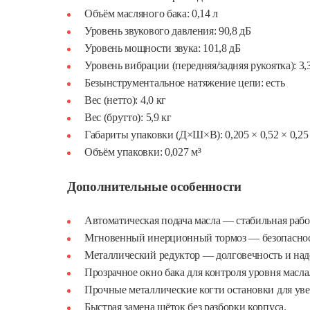
Объём масляного бака: 0,14 л
Уровень звукового давления: 90,8 дБ
Уровень мощности звука: 101,8 дБ
Уровень вибрации (передняя/задняя рукоятка): 3,3 
Безынструментальное натяжение цепи: есть
Вес (нетто): 4,0 кг
Вес (брутто): 5,9 кг
Габариты упаковки (Д×Ш×В): 0,205 × 0,52 × 0,25
Объём упаковки: 0,027 м³
Дополнительные особенности
Автоматическая подача масла — стабильная раб
Мгновенный инерционный тормоз — безопасность
Металлический редуктор — долговечность и над
Прозрачное окно бака для контроля уровня масла
Прочные металлические когти остановки для ув
Быстрая замена щёток без разборки корпуса.