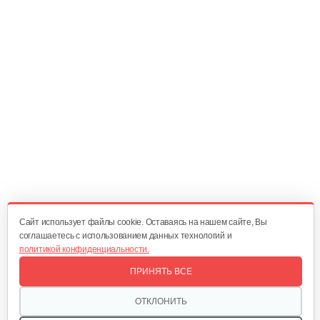
271 руб
Смотреть
Электропила Champion 520N-16
349 руб
Смотреть
Электропила Champion 418N-16
310 руб
Смотреть
Cайт использует файлы cookie. Оставаясь на нашем сайте, Вы
соглашаетесь с использованием данных технологий и
политикой конфиденциальности.
Электропила Champion 522N-18
ПРИНЯТЬ ВСЕ
369 руб
Смотреть
ОТКЛОНИТЬ