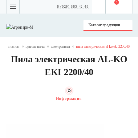
0
8 (029) 683-42-48
Каталог продукции
главная
цепные пилы
электропилы
пила электрическая al-ko eki 2200/40
Пила электрическая AL-KO
EKI 2200/40
Информация