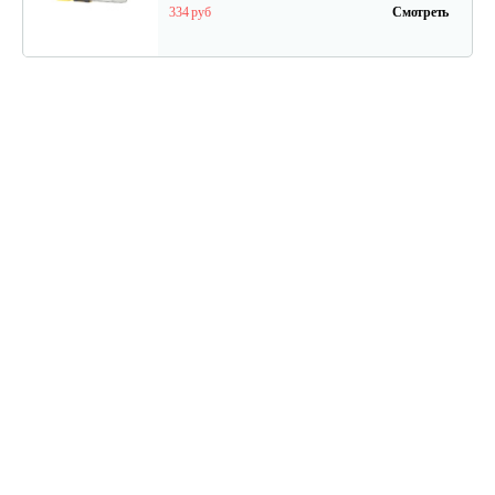
334 руб
Смотреть
Электропила Champion 112-12
202 руб
Смотреть
Электропила Champion 120N-14/1
330 руб
Смотреть
Электропила Champion 116-14
271 руб
Смотреть