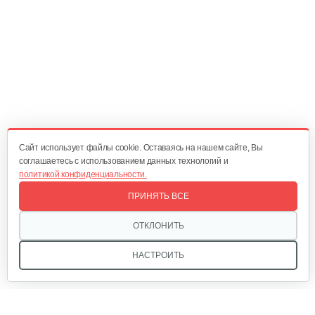
Электропила Champion 520N-16
349 руб
Смотреть
Электропила Champion 418N-16
310 руб
Смотреть
Cайт использует файлы cookie. Оставаясь на нашем сайте, Вы
соглашаетесь с использованием данных технологий и
политикой конфиденциальности.
Электропила Champion 522N-18
ПРИНЯТЬ ВСЕ
369 руб
Смотреть
ОТКЛОНИТЬ
НАСТРОИТЬ
Электропила Champion 120-14
310 руб
Смотреть