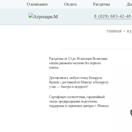
О компании
Оплата
Рассрочка
До
8 (029) 683-42-48
главная
ку
Рассрочка от 13 до 36 месяцев Возможна
оплата равными частями без первого
взноса
Доставляем в любую точку Беларуси.
Купить с доставкой по Минску и Беларуси
у нас — быстро и недорого!
Сертификат соответствия, гарантийный
талон, предпродажная подготовка,
поддержка в сервисных центрах г. Минска