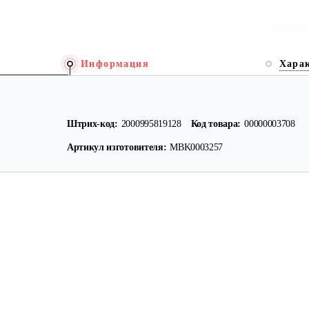
Информация
Хара
Штрих-код:
2000995819128
Код товара:
00000003708
Артикул изготовителя:
MBK0003257