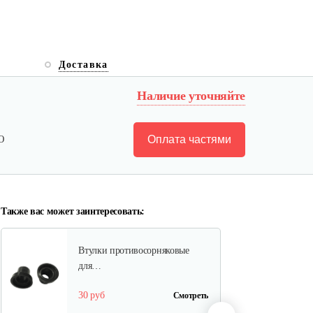
Полольник левый к МК Тарпан
Доставка
Наличие уточняйте
85 руб
Смотреть
Оплата частями
Ю
Газонокосилка-приставка…
940 руб
Смотреть
Также вас может заинтересовать:
Втулки противосорняковые
для…
30 руб
Смотреть