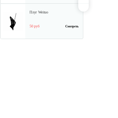
Плуг Weituo
50 руб
Смотреть
Грунтозацепы
культиваторные…
100 руб
Смотреть
Грунтозацепы МКМ Pubert-5.0
135 руб
Смотреть