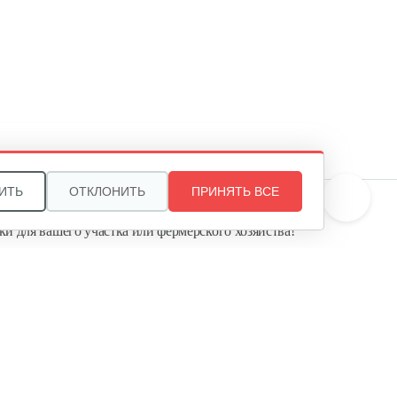
Сцепка для культиватора GHA
65 R
20 руб
Смотреть
Щетка для чистки швов
Mantis…
3 000 руб
Смотреть
ИТЬ
ОТКЛОНИТЬ
ПРИНЯТЬ ВСЕ
те, и мы поможем подобрать идеальный вариант
ки для вашего участка или фермерского хозяйства!
Сцепка Meccanica Benassi RL-7
ь садовую технику от первого поставщика
Агропарк-М» — это выгодное и надёжное решение!
60 руб
Смотреть
Полольник правый к МК
Тарпан