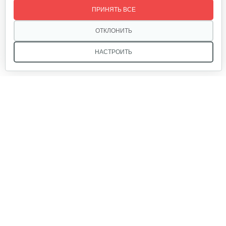
ПРИНЯТЬ ВСЕ
85 руб
Смотреть
ОТКЛОНИТЬ
НАСТРОИТЬ
Окучник к МК Тарпан
130 руб
Смотреть
Мы в соцсетях:
Газонокосилка-приставка…
940 руб
Смотреть
Звоните, и мы поможем подобрать идеальный вариант
техники для вашего участка или фермерского хозяйства!
Купить садовую технику от первого поставщика
Втулки противосорняковые для…
ОДО «Агропарк-М» — это выгодное и надёжное решение!
30 руб
Смотреть