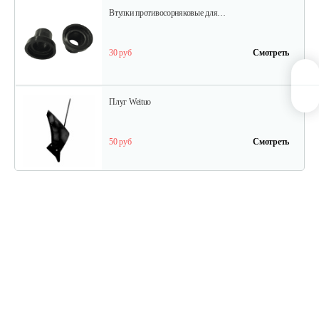
Втулки противосорняковые для…
30 руб
Смотреть
Плуг Weituo
50 руб
Смотреть
Грунтозацепы МКМ Pubert-5.0
135 руб
Смотреть
Сцепка для культиватора GHA 65 R