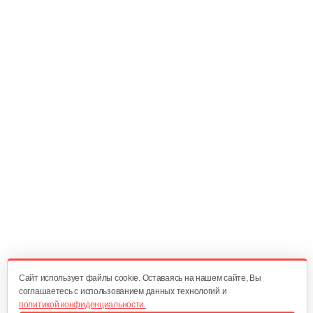
20 руб
Смотреть
Щетка для чистки швов Mantis…
3 000 руб
Смотреть
Сцепка Meccanica Benassi RL-7
60 руб
Смотреть
Полольник правый к МК Тарпан
85 руб
Смотреть
Cайт использует файлы cookie. Оставаясь на нашем сайте, Вы
соглашаетесь с использованием данных технологий и
политикой конфиденциальности.
Полольник левый к МК Тарпан