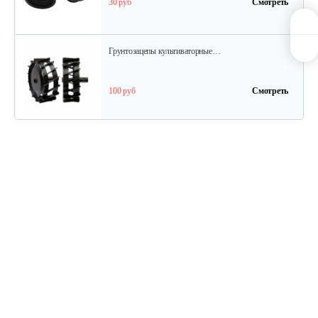
30 руб
Смотреть
Грунтозацепы культиваторные…
100 руб
Смотреть
Грунтозацепы МКМ Pubert-5.0
135 руб
Смотреть
Сцепка для культиватора GHA 65 R
20 руб
Смотреть
Щетка для чистки швов Mantis…