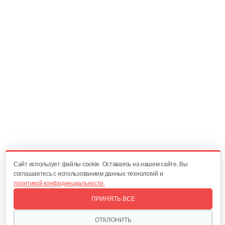
3 000 руб
Смотреть
Сцепка Meccanica Benassi RL-7
60 руб
Смотреть
Полольник правый к МК Тарпан
85 руб
Смотреть
Cайт использует файлы cookie. Оставаясь на нашем сайте, Вы
соглашаетесь с использованием данных технологий и
политикой конфиденциальности.
Полольник левый к МК Тарпан
ПРИНЯТЬ ВСЕ
85 руб
Смотреть
ОТКЛОНИТЬ