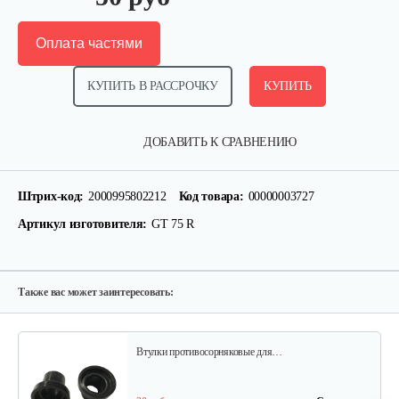
Оплата частями
КУПИТЬ В РАССРОЧКУ
КУПИТЬ
Окучник к МК Тарпан
ДОБАВИТЬ К СРАВНЕНИЮ
130 руб
Смотреть
Штрих-код:
2000995802212
Код товара:
00000003727
Артикул изготовителя:
GT 75 R
Газонокосилка-приставка…
940 руб
Смотреть
Также вас может заинтересовать:
Втулки противосорняковые для…