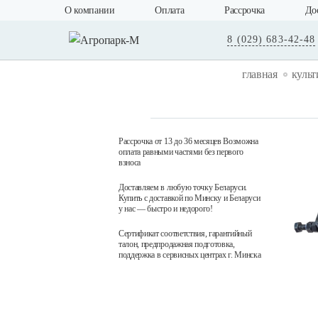
О компании
Оплата
Рассрочка
До
8 (029) 683-42-48
главная
куль
Рассрочка от 13 до 36 месяцев Возможна
оплата равными частями без первого
взноса
Доставляем в любую точку Беларуси.
Купить с доставкой по Минску и Беларуси
у нас — быстро и недорого!
Сертификат соответствия, гарантийный
талон, предпродажная подготовка,
поддержка в сервисных центрах г. Минска