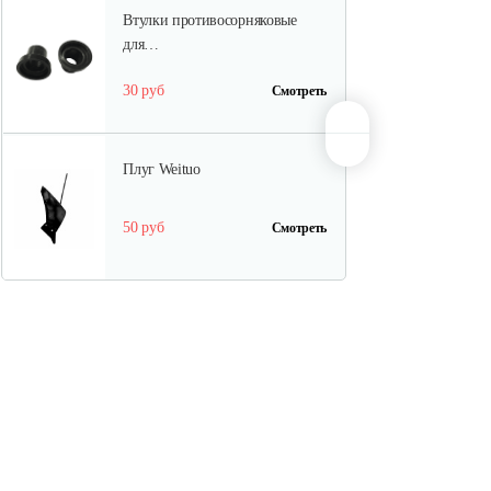
Втулки противосорняковые
для…
30 руб
Смотреть
Плуг Weituo
50 руб
Смотреть
Грунтозацепы
культиваторные…
100 руб
Смотреть
Грунтозацепы МКМ Pubert-5.0