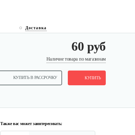
Доставка
60 руб
Окучник к МК Тарпан
Наличие товара по магазинам
130 руб
Смотреть
КУПИТЬ В РАССРОЧКУ
КУПИТЬ
Газонокосилка-приставка…
940 руб
Смотреть
Также вас может заинтересовать: